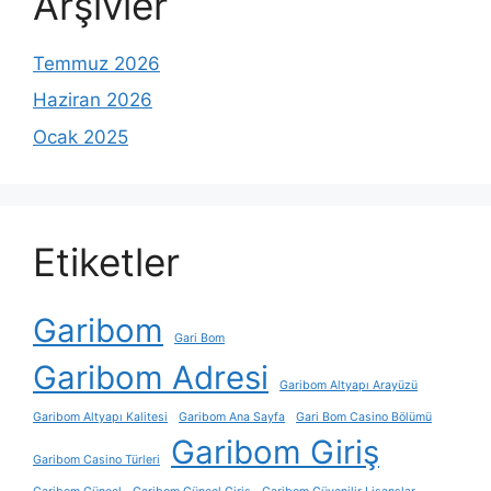
Arşivler
Temmuz 2026
Haziran 2026
Ocak 2025
Etiketler
Garibom
Gari Bom
Garibom Adresi
Garibom Altyapı Arayüzü
Garibom Altyapı Kalitesi
Garibom Ana Sayfa
Gari Bom Casino Bölümü
Garibom Giriş
Garibom Casino Türleri