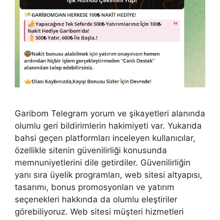
Garibom Telegram yorum ve şikayetleri alanında
olumlu geri bildirimlerin hakimiyeti var. Yukarıda
bahsi geçen platformları inceleyen kullanıcılar,
özellikle sitenin güvenilirliği konusunda
memnuniyetlerini dile getirdiler. Güvenilirliğin
yanı sıra üyelik programları, web sitesi altyapısı,
tasarımı, bonus promosyonları ve yatırım
seçenekleri hakkında da olumlu eleştiriler
görebiliyoruz. Web sitesi müşteri hizmetleri