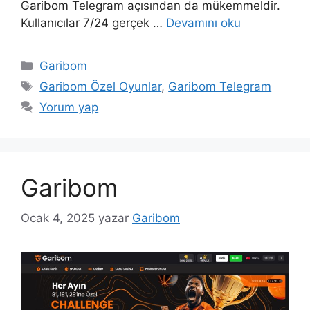
Garibom Telegram açısından da mükemmeldir.
Kullanıcılar 7/24 gerçek …
Devamını oku
Kategoriler
Garibom
Etiketler
Garibom Özel Oyunlar
,
Garibom Telegram
Yorum yap
Garibom
Ocak 4, 2025
yazar
Garibom