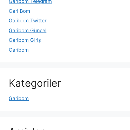
Garibom Telegram
Gari Bom
Garibom Twitter
Garibom Güncel
Garibom Giriş
Garibom
Kategoriler
Garibom