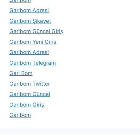
Garibom Adresi
Garibom Şikayet
Garibom Güncel Giriş
Garibom Yeni Giriş
Garibom Adresi
Garibom Telegram
Gari Bom
Garibom Twitter
Garibom Güncel
Garibom Giriş
Garibom