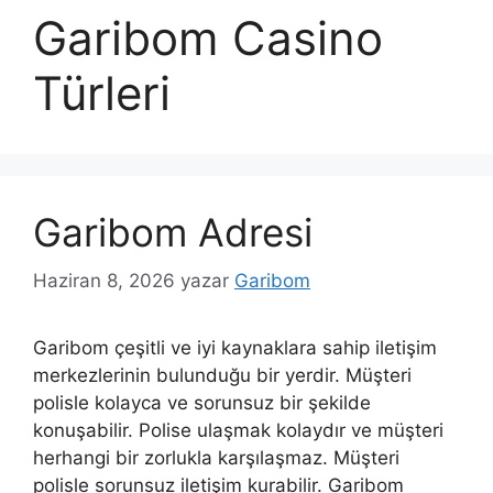
Garibom Casino
Türleri
Garibom Adresi
Haziran 8, 2026
yazar
Garibom
Garibom çeşitli ve iyi kaynaklara sahip iletişim
merkezlerinin bulunduğu bir yerdir. Müşteri
polisle kolayca ve sorunsuz bir şekilde
konuşabilir. Polise ulaşmak kolaydır ve müşteri
herhangi bir zorlukla karşılaşmaz. Müşteri
polisle sorunsuz iletişim kurabilir. Garibom