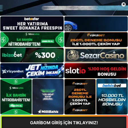
×
GARİBOM GİRİŞ İÇİN TIKLAYINIZ!