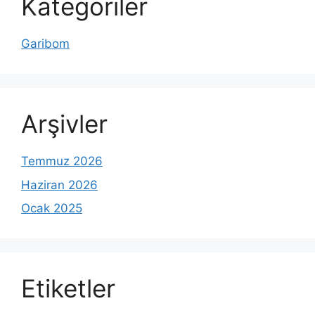
Kategoriler
Garibom
Arşivler
Temmuz 2026
Haziran 2026
Ocak 2025
Etiketler