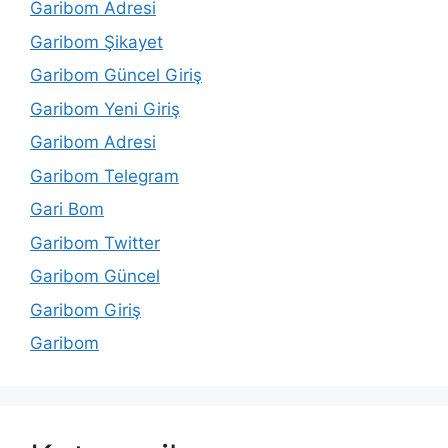
Garibom Adresi
Garibom Şikayet
Garibom Güncel Giriş
Garibom Yeni Giriş
Garibom Adresi
Garibom Telegram
Gari Bom
Garibom Twitter
Garibom Güncel
Garibom Giriş
Garibom