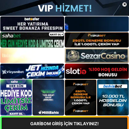
×
GARİBOM GİRİŞ İÇİN TIKLAYINIZ!