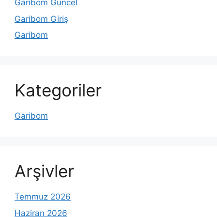
Garibom Güncel
Garibom Giriş
Garibom
Kategoriler
Garibom
Arşivler
Temmuz 2026
Haziran 2026