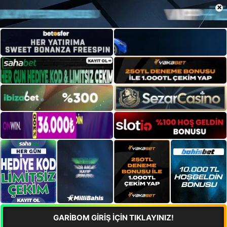
×
GARİBOM GİRİŞ İÇİN TIKLAYINIZ!