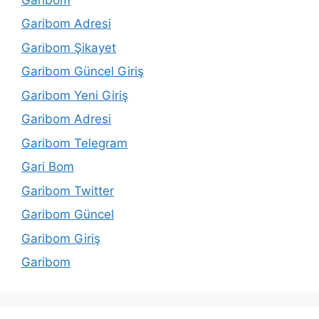
Garibom Adresi
Garibom Şikayet
Garibom Güncel Giriş
Garibom Yeni Giriş
Garibom Adresi
Garibom Telegram
Gari Bom
Garibom Twitter
Garibom Güncel
Garibom Giriş
Garibom