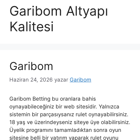
Garibom Altyapı
Kalitesi
Garibom
Haziran 24, 2026
yazar
Garibom
Garibom Betting bu oranlara bahis
oynayabileceğiniz bir web sitesidir. Yalnızca
sistemin bir parçasıysanız rulet oynayabilirsiniz.
18 yaş ve üzerindeyseniz siteye üye olabilirsiniz.
Üyelik programını tamamladıktan sonra oyun
sitesine belli bir yatırım yaparak rulet oyunu