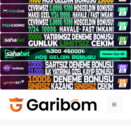
İçeriğe
atla
Menü